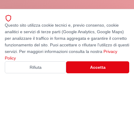
Questo sito utilizza cookie tecnici e, previo consenso, cookie
analitici e servizi di terze parti (Google Analytics, Google Maps)
per analizzare il traffico in forma aggregata e garantire il corretto
funzionamento del sito. Puoi accettare o rifiutare l'utilizzo di questi
MONTAUTO
servizi. Per maggiori informazioni consulta la nostra
Privacy
Piattaforma di sollevamento CON CONDUCENTE A
Policy
BORDO, da esterno, per il trasporto di autovetture con il
solo conducente a bordo in conformità alla Direttiva
Rifiuta
Accetta
Macchine 2006/42/CE.
SCOPRI DI PIÙ