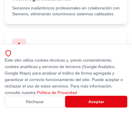
Sensores inalámbricos profesionales en colaboración con
Siemens, eliminando voluminosos sistemas cableados.
Este sitio utiliza cookies técnicas y, previo consentimiento,
Movimiento Rápido
cookies analíticas y servicios de terceros (Google Analytics,
Elevación y desplazamiento fluidos y rápidos en
Google Maps) para analizar el tráfico de forma agregada y
comparación con los obsoletos sistemas de arrastre.
garantizar el correcto funcionamiento del sitio. Puede aceptar o
rechazar el uso de estos servicios. Para más información,
consulte nuestra
Política de Privacidad
Rechazar
Aceptar
Máxima Seguridad