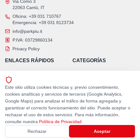
Via Como 3
22063 Cantù, IT
Oficina
: +39 031 710767
Emergencia
: +39 031 8123734
info@parkpiu.it
P.IVA: 03729860134
Privacy Policy
ENLACES RÁPIDOS
CATEGORÍAS
Inicio
Aparcamientos automáticos
Empresa
Montacoches
Este sitio utiliza cookies técnicas y, previo consentimiento,
Contacto
Revamping
cookies analíticas y servicios de terceros (Google Analytics,
Asistencia H24
Google Maps) para analizar el tráfico de forma agregada y
garantizar el correcto funcionamiento del sitio. Puede aceptar o
SÍGUENOS
rechazar el uso de estos servicios. Para más información,
consulte nuestra
Política de Privacidad
Rechazar
Aceptar